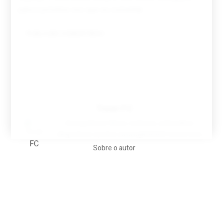
para a próxima vez que eu comentar.
Tovar FC
A biografia em filmes, reclames, achincalhos
desportivos e pratos aaaaarghhhhhhh-nunca-mais
Sobre o autor