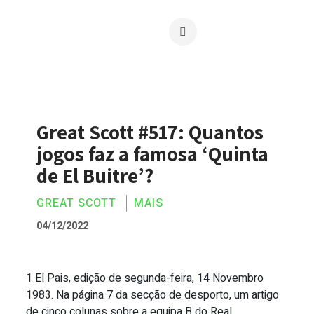
Great Scott #517: Quantos
jogos faz a famosa ‘Quinta
de El Buitre’?
GREAT SCOTT
MAIS
04/12/2022
1 El Pais, edição de segunda-feira, 14 Novembro
Great Scott #517: Quantos jogos faz a fa
1983. Na página 7 da secção de desporto, um artigo
de cinco colunas sobre a equipa B do Real ...