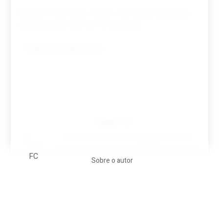
Guardar o meu nome, email e site neste navegador
para a próxima vez que eu comentar.
Tovar FC
A biografia em filmes, reclames, achincalhos
desportivos e pratos aaaaarghhhhhhh-nunca-mais
Sobre o autor