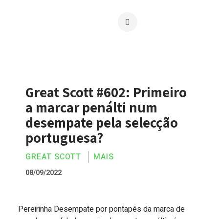
Great Scott #602: Primeiro
a marcar penálti num
desempate pela selecção
portuguesa?
GREAT SCOTT
MAIS
08/09/2022
Pereirinha Desempate por pontapés da marca de
Great Scott #602: Primeiro a marcar p