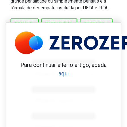
grande penalidade ou simplesmente penáltis é a
fórmula de desempate instituída por UEFA e FIFA ...
PENÁLTI
PEREIRINHA
PORTUGAL
Benfica 1982-83
Para continuar a ler o artigo, aceda
aqui
Tovar FC
01/01/2026
Benfica 1983-84
Tovar FC
01/01/2026
Benfica 1986-87