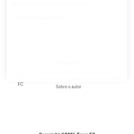
para a próxima vez que eu comentar.
Tovar FC
A biografia em filmes, reclames, achincalhos
desportivos e pratos aaaaarghhhhhhh-nunca-mais
Sobre o autor