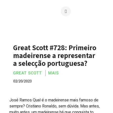
Great Scott #728: Primeiro
madeirense a representar
a selecção portuguesa?
GREAT SCOTT
MAIS
02/20/2023
José Ramos Qual é o madeirense mais famoso de
Great Scott #728: Primeiro madeirense 
sempre? Cristiano Ronaldo, sem dúvida. Mas antes,
muito antes, um madeirense há que conquista to...