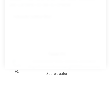
para a próxima vez que eu comentar.
Tovar FC
A biografia em filmes, reclames, achincalhos
desportivos e pratos aaaaarghhhhhhh-nunca-mais
Sobre o autor