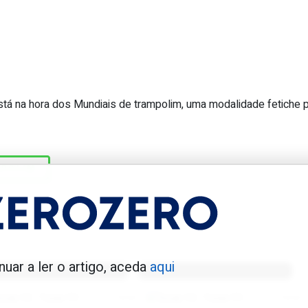
stá na hora dos Mundiais de trampolim, uma modalidade fetiche 
o europeu a sagrar-se campeão mundi
MPOLIM
enfica 1983-84
Benfica 1986-87
nuar a ler o artigo, aceda
aqui
Tovar FC
01/01/2026
Tovar FC
01/01/2026