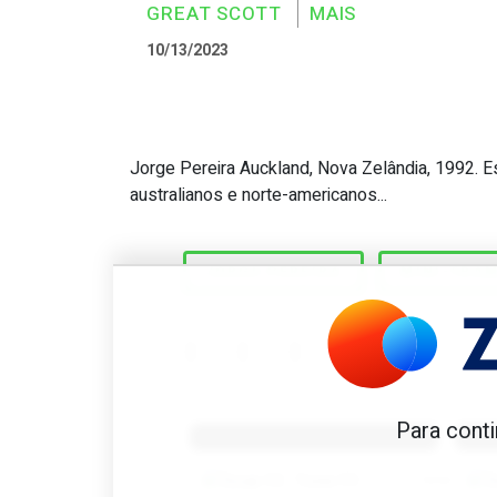
GREAT SCOTT
MAIS
10/13/2023
Jorge Pereira Auckland, Nova Zelândia, 1992. E
Great Scott #883: Primeir
australianos e norte-americanos...
JORGE PEREIRA
MINI-TRA
Benfica 1982-83
B
Para conti
Tovar FC
01/01/2026