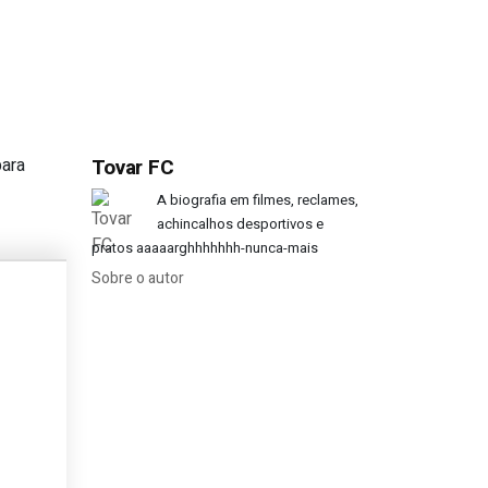
para
Tovar FC
al de duplo mini-trampolim?
A biografia em filmes, reclames,
achincalhos desportivos e
pratos aaaaarghhhhhhh-nunca-mais
Sobre o autor