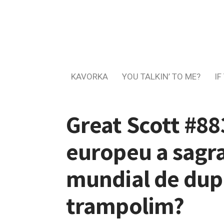
KAVORKA
YOU TALKIN’ TO ME?
IF
Great Scott #88
europeu a sagr
mundial de dup
trampolim?