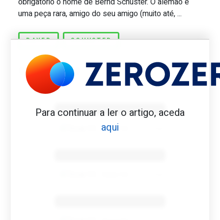
obrigatório o nome de Bernd Schuster. O alemão é
uma peça rara, amigo do seu amigo (muito até, ...
BAYER
SCHUSTER
Benfica 1982-83
Para continuar a ler o artigo, aceda
aqui
Tovar FC
01/01/2026
Benfica 1983-84
Tovar FC
01/01/2026
Benfica 1986-87