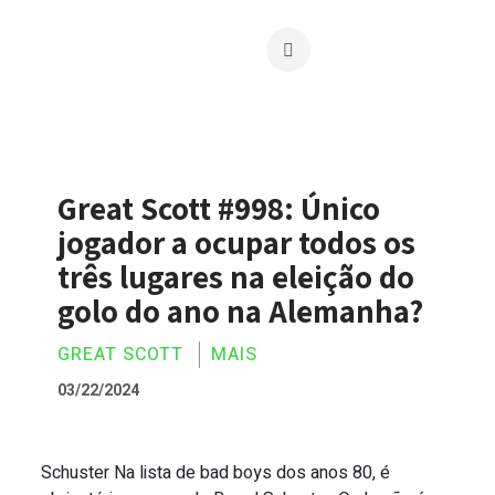
Great Scott #998: Único
jogador a ocupar todos os
três lugares na eleição do
golo do ano na Alemanha?
GREAT SCOTT
MAIS
03/22/2024
Schuster Na lista de bad boys dos anos 80, é
Great Scott #998: Único jogador a ocupa