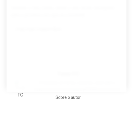
Guardar o meu nome, email e site neste navegador
para a próxima vez que eu comentar.
Tovar FC
A biografia em filmes, reclames, achincalhos
desportivos e pratos aaaaarghhhhhhh-nunca-mais
Sobre o autor