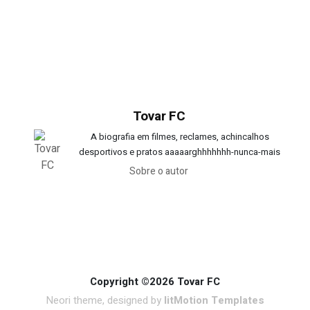
Tovar FC
A biografia em filmes, reclames, achincalhos
desportivos e pratos aaaaarghhhhhhh-nunca-mais
Sobre o autor
Copyright ©2026 Tovar FC
Neori theme, designed by
litMotion Templates