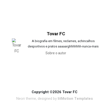
Tovar FC
A biografia em filmes, reclames, achincalhos
desportivos e pratos aaaaarghhhhhhh-nunca-mais
Sobre o autor
Copyright ©2026 Tovar FC
Neori theme, designed by
litMotion Templates