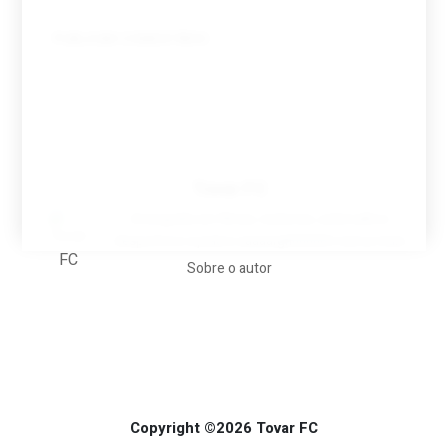
Tovar FC
A biografia em filmes, reclames, achincalhos
desportivos e pratos aaaaarghhhhhhh-nunca-mais
Sobre o autor
Copyright ©2026 Tovar FC