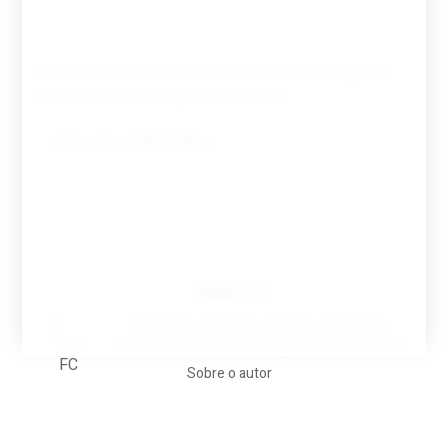
Guardar o meu nome, email e site neste navegador
para a próxima vez que eu comentar.
Tovar FC
A biografia em filmes, reclames, achincalhos
desportivos e pratos aaaaarghhhhhhh-nunca-mais
Sobre o autor