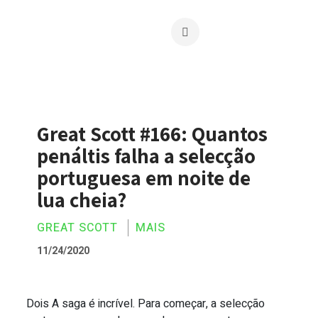
Great Scott #166: Quantos
penáltis falha a selecção
portuguesa em noite de
lua cheia?
GREAT SCOTT
MAIS
11/24/2020
Dois A saga é incrível. Para começar, a selecção
Great Scott #166: Quantos penáltis falh