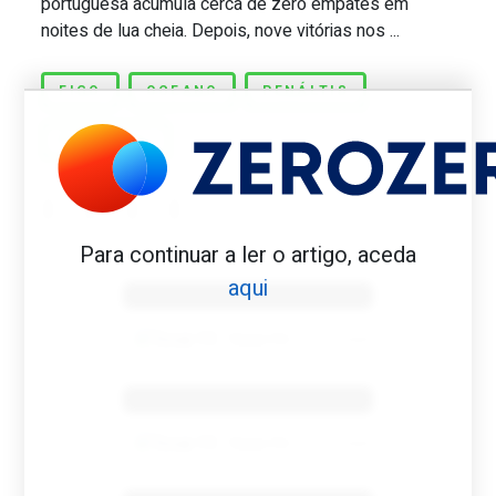
portuguesa acumula cerca de zero empates em
noites de lua cheia. Depois, nove vitórias nos ...
FIGO
OCEANO
PENÁLTIS
PORTUGAL
Para continuar a ler o artigo, aceda
Benfica 1982-83
aqui
Tovar FC
01/01/2026
Benfica 1983-84
Tovar FC
01/01/2026
Benfica 1986-87