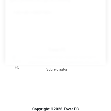
para a próxima vez que eu comentar.
Tovar FC
A biografia em filmes, reclames, achincalhos
desportivos e pratos aaaaarghhhhhhh-nunca-mais
Sobre o autor
Copyright ©2026 Tovar FC