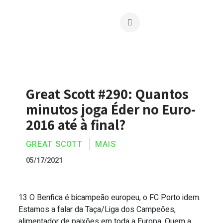
Great Scott #290: Quantos
minutos joga Éder no Euro-
2016 até à final?
GREAT SCOTT
MAIS
05/17/2021
13 O Benfica é bicampeão europeu, o FC Porto idem.
Great Scott #290: Quantos minutos joga 
Estamos a falar da Taça/Liga dos Campeões,
alimentador de paixões em toda a Europa. Quem a...