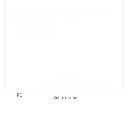
Guardar o meu nome, email e site neste navegador
para a próxima vez que eu comentar.
Tovar FC
A biografia em filmes, reclames, achincalhos
desportivos e pratos aaaaarghhhhhhh-nunca-mais
Sobre o autor