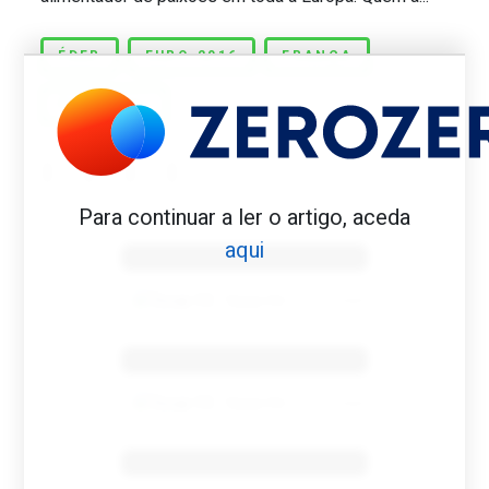
ÉDER
EURO-2016
FRANÇA
PORTUGAL
Para continuar a ler o artigo, aceda
Benfica 1982-83
aqui
Tovar FC
01/01/2026
Benfica 1983-84
Tovar FC
01/01/2026
Benfica 1986-87