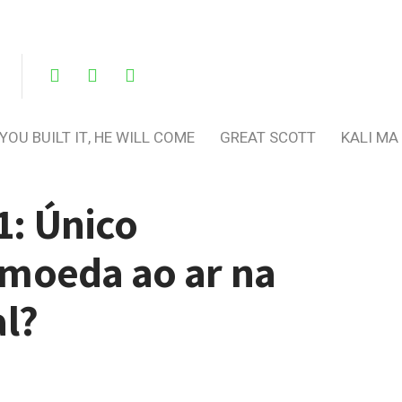
 YOU BUILT IT, HE WILL COME
GREAT SCOTT
KALI MA
1: Único
moeda ao ar na
l?