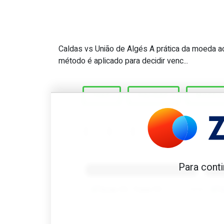
Caldas vs União de Algés A prática da moeda 
Great Scott #481: Único de
método é aplicado para decidir venc...
1969
CALDAS
MOEDA
Benfica 1982-83
B
Para conti
Tovar FC
01/01/2026