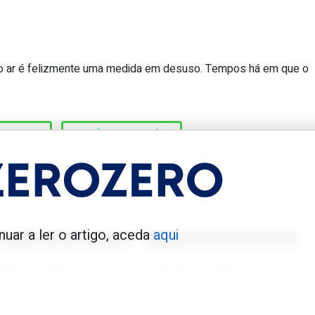
ao ar é felizmente uma medida em desuso. Tempos há em que o
sempate por moeda ao ar na Taça de 
 AO AR
UNIÃO DE ALGÉS
enfica 1983-84
Benfica 1986-87
nuar a ler o artigo, aceda
aqui
Tovar FC
01/01/2026
Tovar FC
01/01/2026