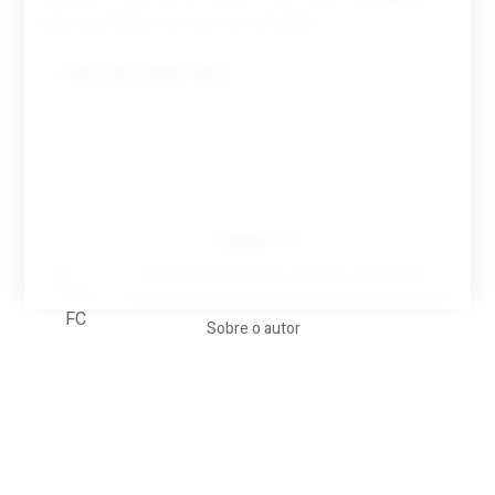
para a próxima vez que eu comentar.
Tovar FC
A biografia em filmes, reclames, achincalhos
desportivos e pratos aaaaarghhhhhhh-nunca-mais
Sobre o autor