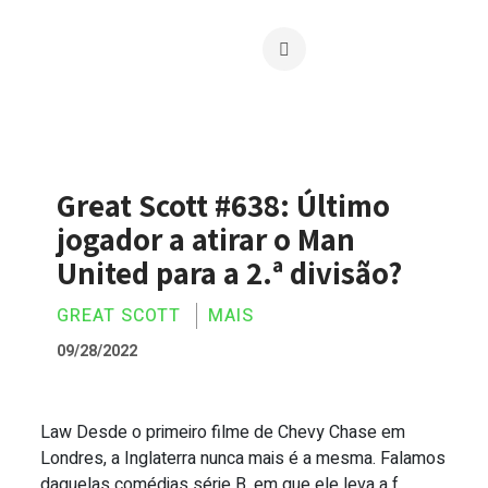
Great Scott #638: Último
jogador a atirar o Man
United para a 2.ª divisão?
GREAT SCOTT
MAIS
09/28/2022
Law Desde o primeiro filme de Chevy Chase em
Great Scott #638: Último jogador a atira
Londres, a Inglaterra nunca mais é a mesma. Falamos
daquelas comédias série B, em que ele leva a f...