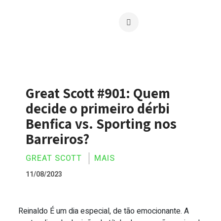
Great Scott #901: Quem
decide o primeiro dérbi
Benfica vs. Sporting nos
Barreiros?
GREAT SCOTT
MAIS
11/08/2023
Reinaldo É um dia especial, de tão emocionante. A
Great Scott #901: Quem decide o primei