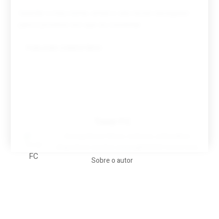
Guardar o meu nome, email e site neste navegador
para a próxima vez que eu comentar.
Tovar FC
A biografia em filmes, reclames, achincalhos
desportivos e pratos aaaaarghhhhhhh-nunca-mais
Sobre o autor