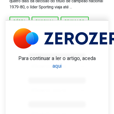
quatro dias da decisão do título de campeão nacional
1979-80, o líder Sporting viaja até ...
DÉRBI
FUNCHAL
REINALDO
Benfica 1982-83
Para continuar a ler o artigo, aceda
aqui
Tovar FC
01/01/2026
Benfica 1983-84
Tovar FC
01/01/2026
Benfica 1986-87