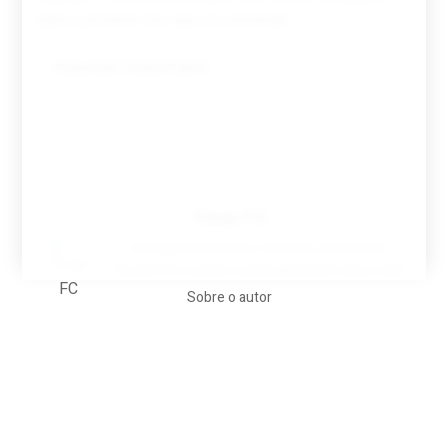
para a próxima vez que eu comentar.
Tovar FC
A biografia em filmes, reclames, achincalhos
desportivos e pratos aaaaarghhhhhhh-nunca-mais
Sobre o autor