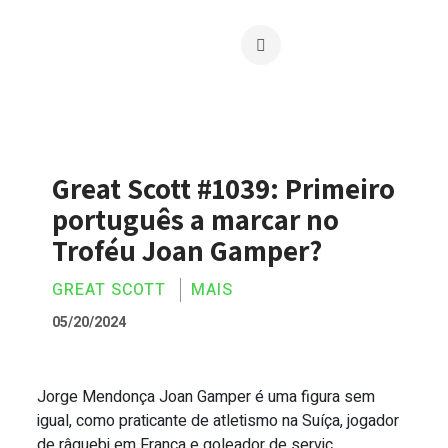
Great Scott #1039: Primeiro
português a marcar no
Troféu Joan Gamper?
GREAT SCOTT
MAIS
05/20/2024
Jorge Mendonça Joan Gamper é uma figura sem
Great Scott #1039: Primeiro português
igual, como praticante de atletismo na Suíça, jogador
de râguebi em França e goleador de serviç...