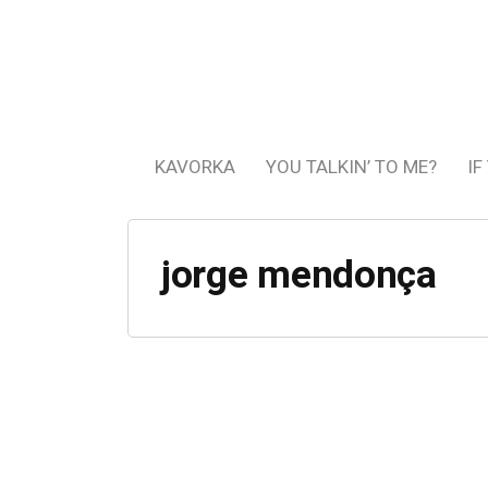
KAVORKA
YOU TALKIN’ TO ME?
IF
jorge mendonça