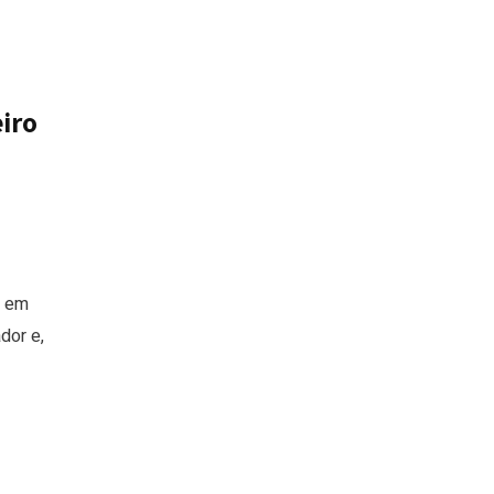
iro
a em
dor e,