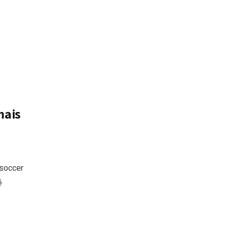
mais
 soccer
é