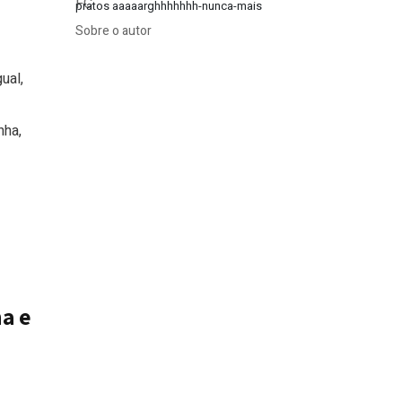
pratos aaaaarghhhhhhh-nunca-mais
Sobre o autor
ual,
nha,
a e