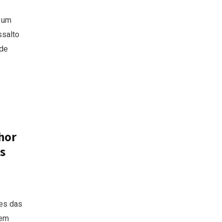
 um
ssalto
de
hor
s
es das
 em