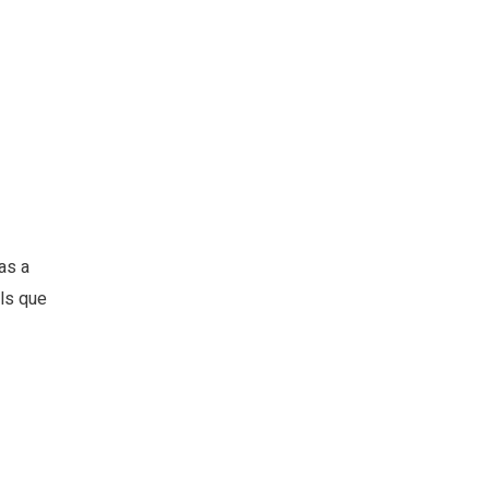
as a
ls que