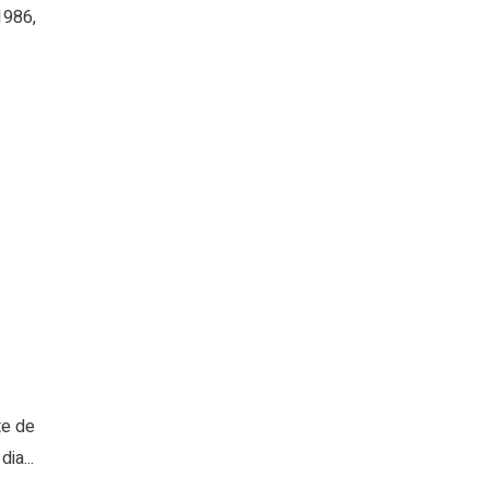
1986,
te de
ia...