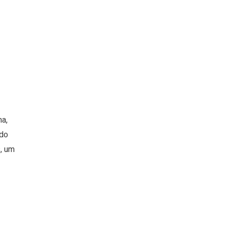
ma,
ndo
, um