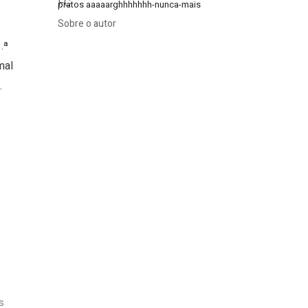
pratos aaaaarghhhhhhh-nunca-mais
Sobre o autor
.ª
mal
.
s