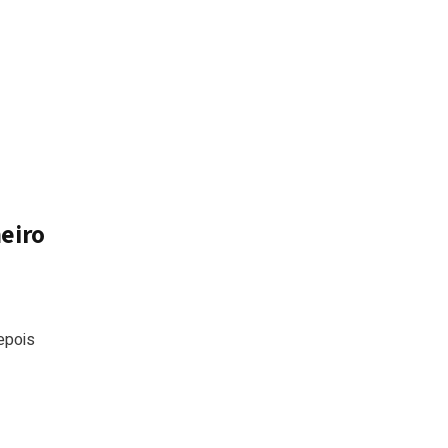
eiro
epois