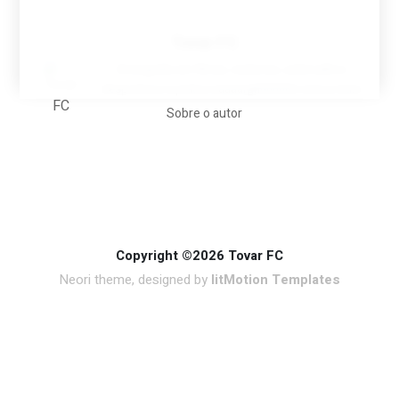
Tovar FC
A biografia em filmes, reclames, achincalhos
desportivos e pratos aaaaarghhhhhhh-nunca-mais
Sobre o autor
Copyright ©2026 Tovar FC
Neori theme, designed by
litMotion Templates