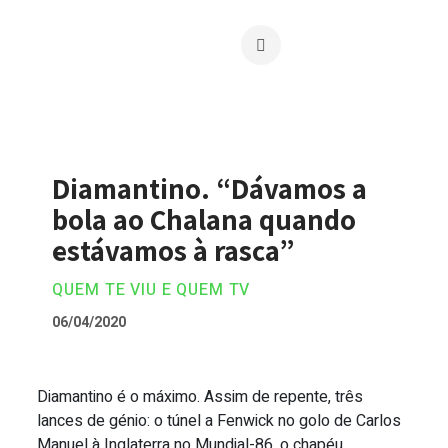
Diamantino. “Dávamos a
bola ao Chalana quando
estávamos à rasca”
QUEM TE VIU E QUEM TV
06/04/2020
Diamantino é o máximo. Assim de repente, três
Diamantino. “Dávamos a bola ao Chalan
lances de génio: o túnel a Fenwick no golo de Carlos
Manuel à Inglaterra no Mundial-86, o chapéu...