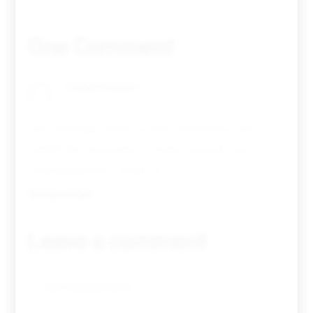
One Comment
Jorge Rovisco
06/04/2020
Que privilégio aceder a estes momentos ; um
pedido Rui, entrevista o Carlos manuel, mas
principalmente o Néné !!!!
Responder
Leave a comment