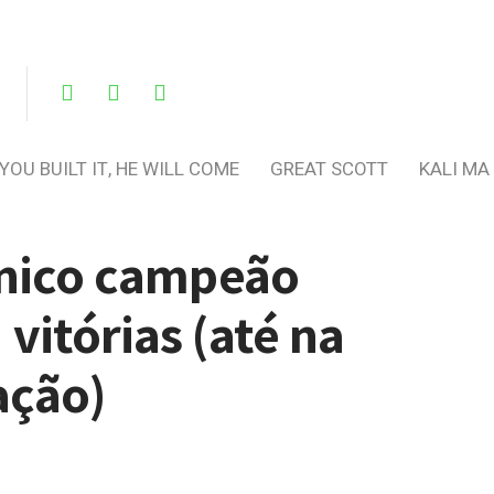
 YOU BUILT IT, HE WILL COME
GREAT SCOTT
KALI MA
único campeão
vitórias (até na
ação)