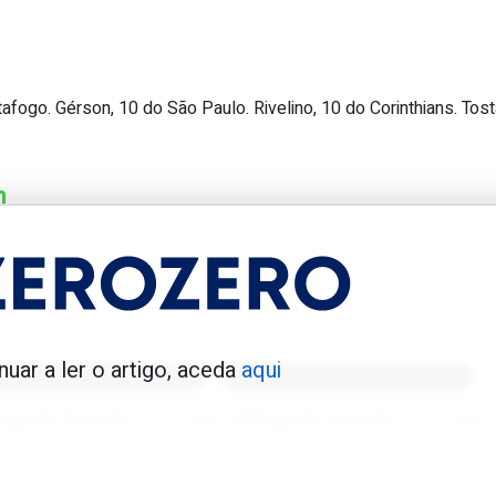
afogo. Gérson, 10 do São Paulo. Rivelino, 10 do Corinthians. Tost
o mundial só com vitórias (até na fa
enfica 1983-84
Benfica 1986-87
nuar a ler o artigo, aceda
aqui
Tovar FC
01/01/2026
Tovar FC
01/01/2026