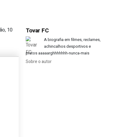
ão, 10
Tovar FC
se de qualificação)
A biografia em filmes, reclames,
achincalhos desportivos e
pratos aaaaarghhhhhhh-nunca-mais
Sobre o autor