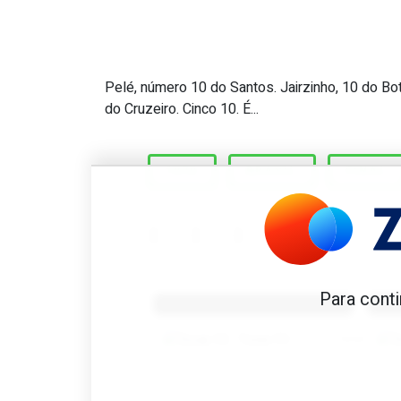
Pelé, número 10 do Santos. Jairzinho, 10 do Bot
Brasil 1970. O único campeã
do Cruzeiro. Cinco 10. É...
1970
BRASIL
FINAL
Benfica 1982-83
B
Para conti
Tovar FC
01/01/2026