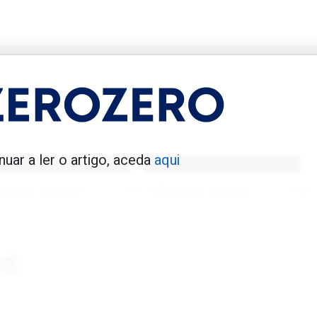
enfica 1983-84
Benfica 1986-87
nuar a ler o artigo, aceda
aqui
Tovar FC
01/01/2026
Tovar FC
01/01/2026
nt