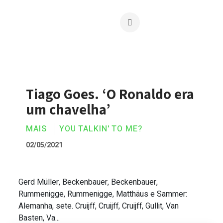
Tiago Goes. ‘O Ronaldo era
um chavelha’
MAIS
YOU TALKIN' TO ME?
02/05/2021
Gerd Müller, Beckenbauer, Beckenbauer,
Tiago Goes. ‘O Ronaldo era um chavelha
Rummenigge, Rummenigge, Matthäus e Sammer:
Alemanha, sete. Cruijff, Cruijff, Cruijff, Gullit, Van
Basten, Va...