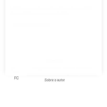
Guardar o meu nome, email e site neste navegador
para a próxima vez que eu comentar.
Tovar FC
A biografia em filmes, reclames, achincalhos
desportivos e pratos aaaaarghhhhhhh-nunca-mais
Sobre o autor