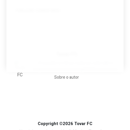
Tovar FC
A biografia em filmes, reclames, achincalhos
desportivos e pratos aaaaarghhhhhhh-nunca-mais
Sobre o autor
Copyright ©2026 Tovar FC