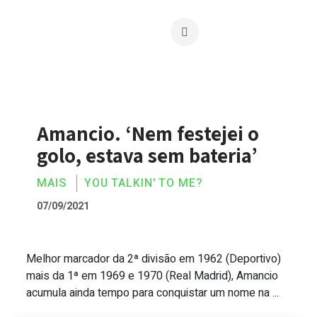
Amancio. ‘Nem festejei o
golo, estava sem bateria’
MAIS
YOU TALKIN' TO ME?
07/09/2021
Melhor marcador da 2ª divisão em 1962 (Deportivo)
Amancio. ‘Nem festejei o golo, estava s
mais da 1ª em 1969 e 1970 (Real Madrid), Amancio
acumula ainda tempo para conquistar um nome na ...