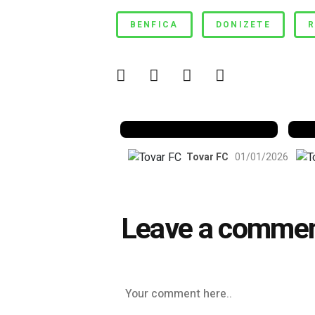
Quem nunca?
BENFICA
DONIZETE
R
Benfica 1982-83
B
Tovar FC
01/01/2026
Leave a comme