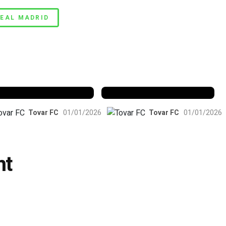
EAL MADRID
enfica 1983-84
Benfica 1986-87
Tovar FC
01/01/2026
Tovar FC
01/01/2026
nt