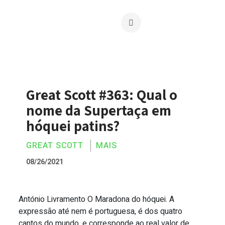
Great Scott #363: Qual o
nome da Supertaça em
hóquei patins?
GREAT SCOTT
MAIS
08/26/2021
António Livramento O Maradona do hóquei. A
Great Scott #363: Qual o nome da Super
expressão até nem é portuguesa, é dos quatro
cantos do mundo, e corresponde ao real valor de