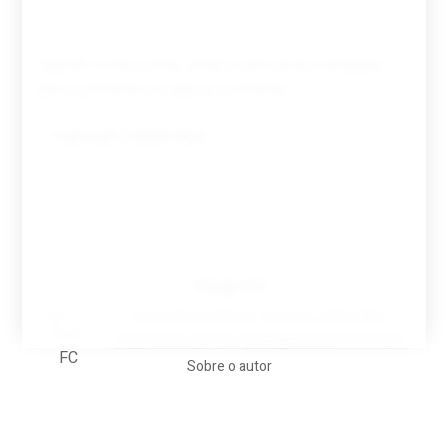
Guardar o meu nome, email e site neste navegador
para a próxima vez que eu comentar.
Tovar FC
A biografia em filmes, reclames, achincalhos
desportivos e pratos aaaaarghhhhhhh-nunca-mais
Sobre o autor