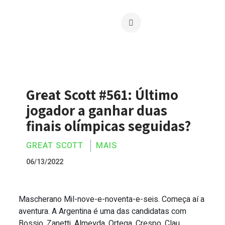
Great Scott #561: Último
jogador a ganhar duas
finais olímpicas seguidas?
GREAT SCOTT
MAIS
06/13/2022
Mascherano Mil-nove-e-noventa-e-seis. Começa aí a
Great Scott #561: Último jogador a ganh
aventura. A Argentina é uma das candidatas com
Bossio, Zanetti, Almeyda, Ortega, Crespo, Clau...