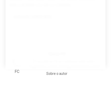
para a próxima vez que eu comentar.
Tovar FC
A biografia em filmes, reclames, achincalhos
desportivos e pratos aaaaarghhhhhhh-nunca-mais
Sobre o autor