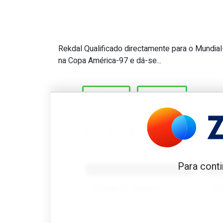
Rekdal Qualificado directamente para o Mundial
Great Scott #681: Último jo
na Copa América-97 e dá-se...
BRASIL
REKDAL
Benfica 1982-83
B
Para conti
Tovar FC
01/01/2026