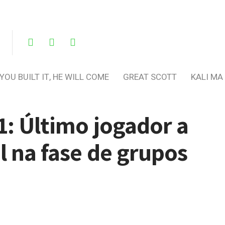
 YOU BUILT IT, HE WILL COME
GREAT SCOTT
KALI MA
1: Último jogador a
l na fase de grupos