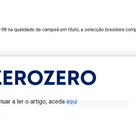
-98 na qualidade de campeã em título, a selecção brasileira com
gador a derrotar o Brasil na fase de
enfica 1983-84
Benfica 1986-87
nuar a ler o artigo, aceda
aqui
Tovar FC
01/01/2026
Tovar FC
01/01/2026