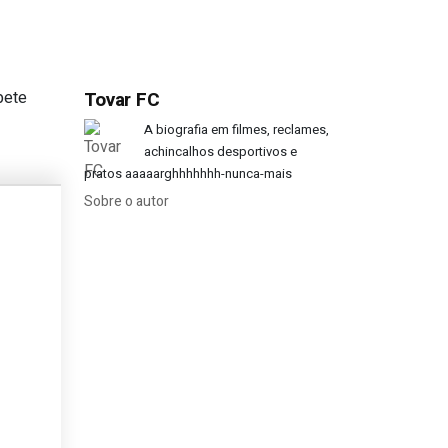
pete
Tovar FC
 grupos do Mundial?
A biografia em filmes, reclames,
achincalhos desportivos e
pratos aaaaarghhhhhhh-nunca-mais
Sobre o autor