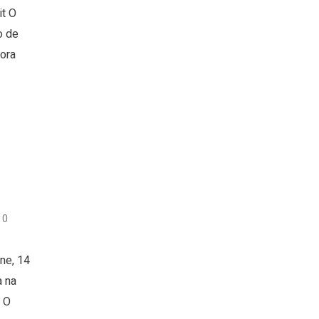
it O
o de
Fora
0
ne, 14
a na
. O