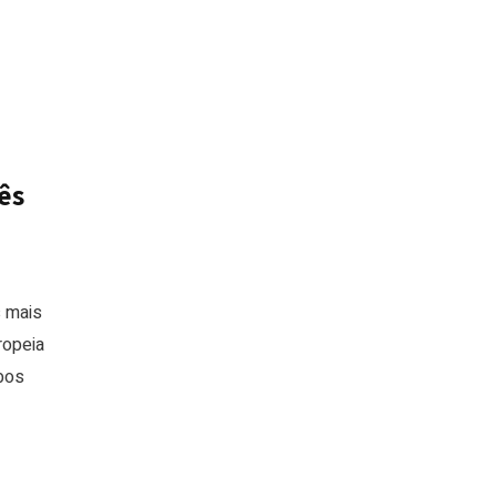
ês
s mais
ropeia
bos