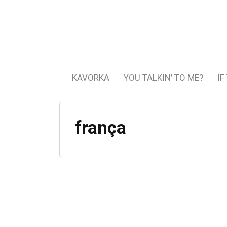
KAVORKA
YOU TALKIN’ TO ME?
IF
frança