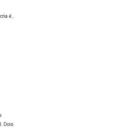
ia é...
s
. Dois