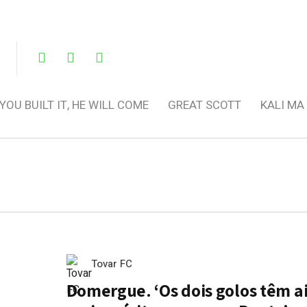
 YOU BUILT IT, HE WILL COME
GREAT SCOTT
KALI MA
Tovar FC
Domergue. ‘Os dois golos têm a