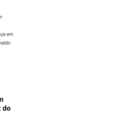
m
eça em
naldo
m
 do