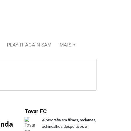
PLAY IT AGAIN SAM
MAIS
Tovar FC
A biografia em filmes, reclames,
inda
achincalhos desportivos e