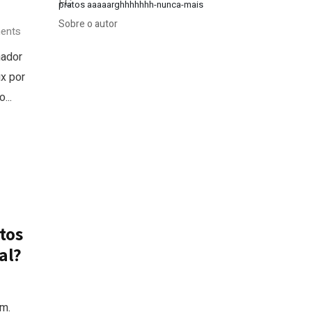
pratos aaaaarghhhhhhh-nunca-mais
Sobre o autor
ents
nador
ux por
...
tos
al?
m.