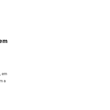
 em
, em
m a