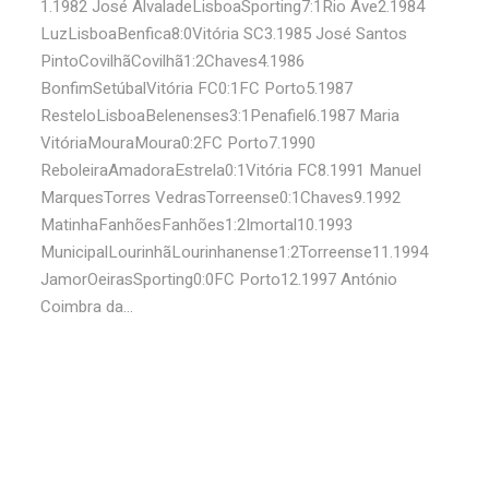
1.1982 José AlvaladeLisboaSporting7:1Rio Ave2.1984
LuzLisboaBenfica8:0Vitória SC3.1985 José Santos
PintoCovilhãCovilhã1:2Chaves4.1986
BonfimSetúbalVitória FC0:1FC Porto5.1987
ResteloLisboaBelenenses3:1Penafiel6.1987 Maria
VitóriaMouraMoura0:2FC Porto7.1990
ReboleiraAmadoraEstrela0:1Vitória FC8.1991 Manuel
MarquesTorres VedrasTorreense0:1Chaves9.1992
MatinhaFanhõesFanhões1:2Imortal10.1993
MunicipalLourinhãLourinhanense1:2Torreense11.1994
JamorOeirasSporting0:0FC Porto12.1997 António
Coimbra da...