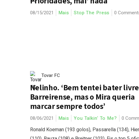
Prioridades, mai’ nada
08/15/2021
Mais
Stop The Press
0 Comment
Tovar FC
Nelinho. ‘Bem tentei bater livre
Barreirense, mas o Mira queria
marcar sempre todos’
08/06/2021
Mais
You Talkin' To Me?
0 Comm
Ronald Koeman (193 golos), Passarella (134), Hie
(110), Bauza (108) e Breitner (103). Eis o top 5 ofic