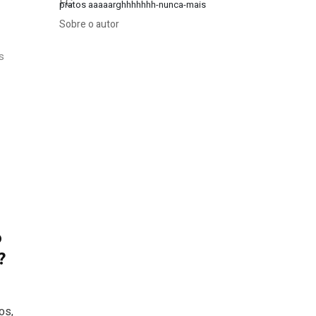
pratos aaaaarghhhhhhh-nunca-mais
Sobre o autor
s
o
?
os,