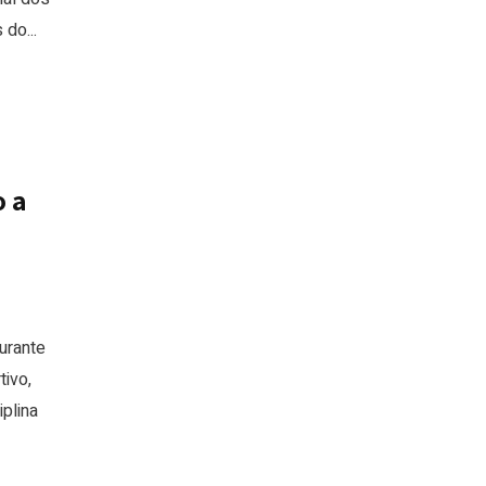
do...
o a
urante
ivo,
plina