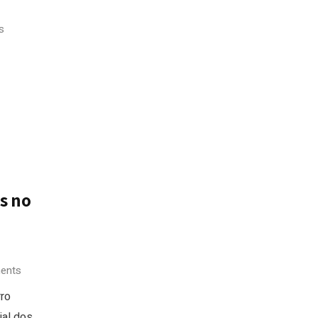
s
s no
ents
rro
ial dos