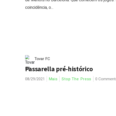
de Menotti no Barcelona. Que comecem os jogos.
coincidência, o...
Tovar FC
Passarella pré-histórico
08/29/2021
Mais
Stop The Press
0 Comment